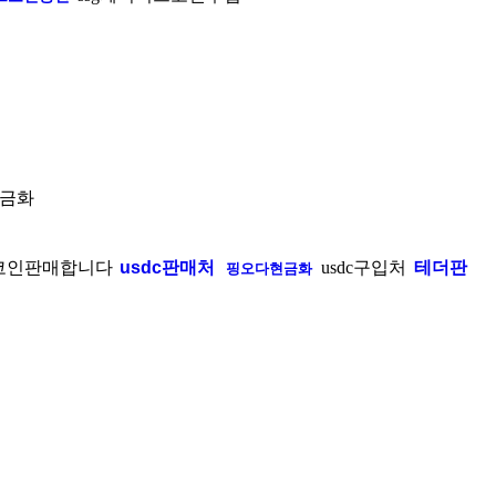
금화
코인판매합니다
usdc판매처
usdc구입처
테더판
핑오다현금화