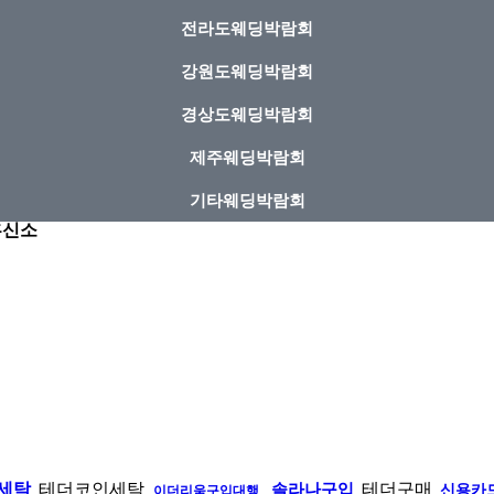
전라도웨딩박람회
강원도웨딩박람회
경상도웨딩박람회
제주웨딩박람회
기타웨딩박람회
불흥신소
세탁
테더코인세탁
솔라나구입
테더구매
신용카
이더리움구입대행