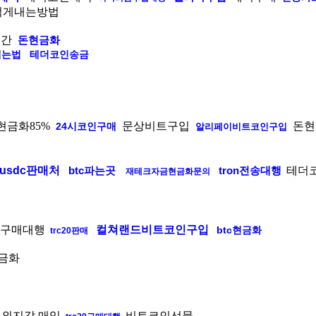
적게내는방법
시간
돈현금화
깨는법
테더코인송금
금화85%
문상비트구입
돈현
24시코인구매
알리페이비트코인구입
usdc판매처
btc파는곳
tron전송대행
테더
재테크자금현금화문의
구매대행
컬쳐랜드비트코인구입
btc현금화
trc20판매
금화
외지갑 매입
비트코인선물