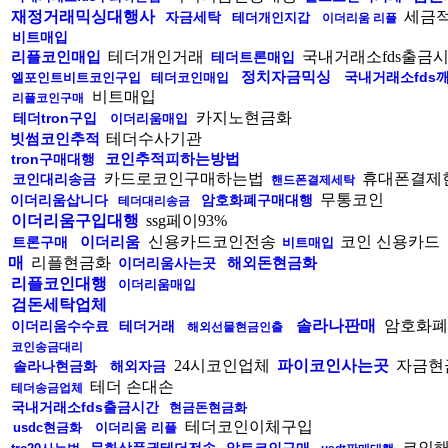
재정거래믹싱대행사
세금
자금세탁
테더개인지갑
이더리움 리플
비트매입
리플코인매입
테더개인거래
국내거래소fds출금
테더트론매입
정치자금믹싱
국내거래소fds
엘포인트비트코인구입
테더코인매입
비트매입
리플코인구매
카지노현금화
테더tron구입
이더리움매입
빗썸코인추적
테더수사기관
코인추적피하는방법
tron구매대행
카드로코인구매하는법
휴대폰결제현
코인대리송금
핸드폰결제세탁
무통코인
이더리움삽니다
암호화폐구매대행
테더대리송금
이더리움구입대행
ssg페이93%
이더리움
신용카드코인전송
코인 신용카드
트론구매
비트매입
매
리플현금화
해외돈현금화
이더리움사는곳
리플코인대행
이더리움매입
검돈세탁업체
솔라나판매
암호화폐
이더리움수수료
테더거래
해외선물현금인출
코인송금대리
24시코인업체
파이코인사는곳
자금현
솔라나현금화
해외자금
테더 손대손
테더송금업체
국내거래소fds출금시간
현금돈현금화
테더코인이체구입
usdc현금화
이더리움 리플
코인해