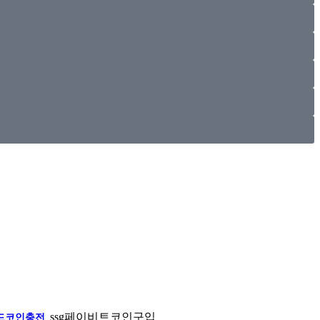
ssg페이비트코인구입
드코인충전