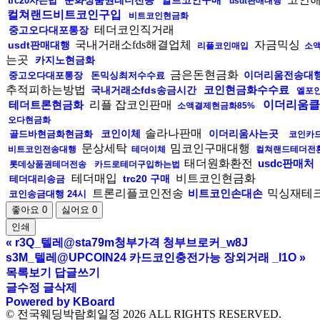
문화상품권테더전송
알트코인구매
trc20사는법
usdt판매대행
컬쳐랜드비트코인구입
비트코인현금화
테더코인직거래
중고오다대포통장
국내거래소fds해결업체
자금믹싱
usdt판매대행
리플코인매입
소
는곳
카지노현금화
금은돈현금화
이더리움전송대
중고오다대포통장
돈믹싱최저수수료
추적피하는방법
코인현금화수수료
국내거래소fds송금시간
엘포
테더트론현금화
리플 잡코인판매
이더리움클
소액결제현금화85%
오다현금화
솔라나판매
코인이체
이더리움사는곳
골드바현금화현금화
코인카
문상세탁
밈코인구매대행
비트코인전송대행
테더이체
컬쳐랜드테더전
태더원화환전
usdc판매처
롯데상품권테더전송
카드로테더구입하는법
테더매입
비트코인현금화
trc20 구매
테더대리송금
트론리플코인전송
비트코인손대손
믹싱재테
코인송금대행 24시
좋아요
0
싫어요
0
인쇄
«
r3Q_텔레@sta79m청부가격 청부브로커_w8J
s3M_텔레@UPCOIN24 카드코인충전가능 장외거래 _l1O
»
목록보기
답글쓰기
글수정
글삭제
Powered by KBoard
© 전국웨딩박람회일정 2026 ALL RIGHTS RESERVED.