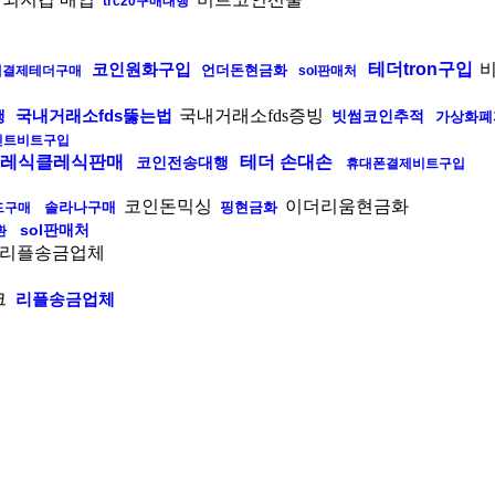
trc20구매대행
코인원화구입
테더tron구입
비
언더돈현금화
액결제테더구매
sol판매처
국내거래소fds뚫는법
국내거래소fds증빙
행
빗썸코인추적
가상화폐
인트비트구입
레식클레식판매
테더 손대손
코인전송대행
휴대폰결제비트구입
코인돈믹싱
이더리움현금화
솔라나구매
핑현금화
드구매
sol판매처
환
리플송금업체
크
리플송금업체