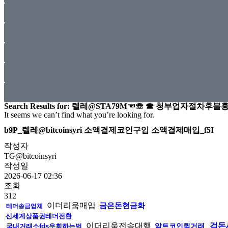
Search Results for: 텔레@STA79M☜☏ ☎ 청부업자절차후
It seems we can’t find what you’re looking for.
b9P_텔레@bitcoinsyri 소액결제코인구입 소액결제매입_f5I
작성자
TG@bitcoinsyri
작성일
2026-06-17 02:36
조회
312
이더리움매입
금은돈현금화
테더송금업체
신세계상품권테더전환
이더리움전송대행
검돈
알트코인퀵거래
국내거래소fds우회하는법