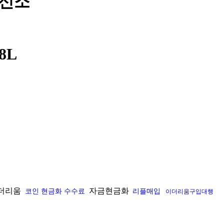
흥신소
8L
더리움
자금현금화
코인 현금화 수수료
리플매입
이더리움구입대행