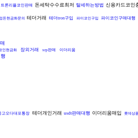
돈세탁수수료최저
신용카드코인
탈세하는방법
트론리플코인판매
테더거래
테더tron구입
파이코인구매대행
검돈현금화문의
파이코인구입
매
장외거래
xrp판매
이더리움
코인현금화
대행
테더개인거래
이더리움매입
usdt판매대행
중고오다대포통장
롯데상