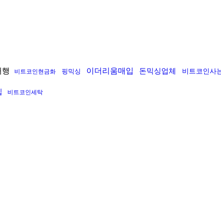
대행
이더리움매입
돈믹싱업체
핑믹싱
비트코인사
비트코인현금화
입
비트코인세탁