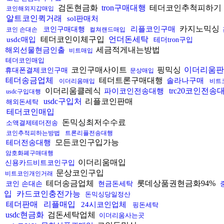
검돈현금화
tron구매대행
테더코인추척피하기
코인해외지갑매입
알트코인퀵거래
sol판매처
카지노믹싱
리플코인구매
코인구매대행
코인 손대손
컬쳐랜드매입
테더코인이체구입
언더돈세탁
usdc매입
테더tron구입
세금적게내는방법
해외선물현금인출
비트매입
테더코인매입
코인구매사이트
핑믹싱
이더리움판
휴대폰결제코인구매
문상매입
테더송금업체
테더트론구매대행
솔라나구매
이더리움매입
비트
이더리움클레식
trc20코인전송
파이코인전송대행
usdc구입대행
usdc구입처
리플코인판매
해외돈세탁
테더코인매입
돈믹싱최저수수료
소액결제테더전송
코인추적피하는방법
트론리플전송대행
모든코인구입가능
테더전송대행
암호화폐구매대행
이더리움매입
신용카드비트코인구입
문상코인구입
비트코인개인거래
테더송금업체
롯데상품권현금화94%
코인 손대손
현금돈세탁
입
카드코인충전가능
돈믹싱당일정산
테더판매
리플매입
24시코인업체
핑돈세탁
usdc현금화
검돈세탁업체
이더리움사는곳