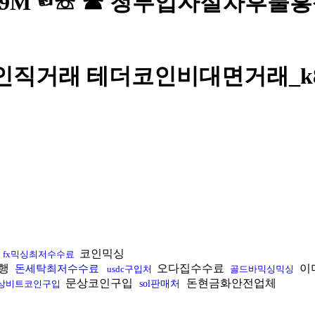
텔레@STA79M☜☏ ☎ 청부업자절차후불
더코인직거래 테더코인비대면거래_k
매
코인믹싱
fx믹싱최저수수료
행
오다집수수료
이
돈세탁최저수수료
usdc구입처
골드바믹싱믹싱
문상코인구입
돈현금화안전업체
상비트코인구입
sol판매처