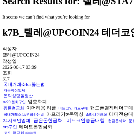
Search Results for: 
It seems we can’t find what you’re looking for.
k7B_텔레@UPCOIN24 테
작성자
텔레@UPCOIN24
작성일
2026-06-17 03:09
조회
317
국내거래소fds뚫는법
자금믹싱업체
돈믹싱당일정산
암호화폐
trc20 원화구입
이더리움 리플
핸드폰결제테더구
핑돈현금화
비트코인 카드구매
아프리카tv돈믹싱
테더전송대
국내거래소fds우회하는법
솔라나현금화
금은돈현금화
비트코인송금대행
24시코인업체
문
현금돈세탁
테더트론현금화
xrp구입
코인 현금화 수수료