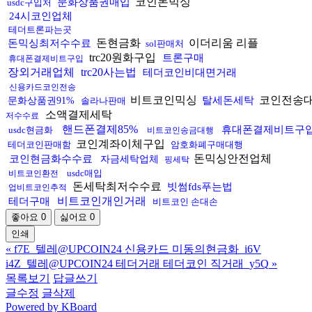
코인돈믹싱
문화상품권매입
usdc구입처
24시코인업체
테더트론파는곳
돈현금화
이더리움 리플
돈믹싱최저수수료
sol판매처
trc20원화구입
트론구매
휴대폰결제비트구입
장외거래업체
trc20사는법
테더코인비대면거래
신용카드코인전송
비트코인믹싱
코인전송
탈세돈세탁
문화상품권91%
솔라나판매
소액결제세탁
저수수료
핸드폰결제85%
휴대폰결제비트구
usdc현금화
비트코인송금대행
코인계좌이체구입
테더코인판매함
암호화폐구매대행
돈믹싱안전업체
코인현금화수수료
자금세탁업체
핑세탁
usdc매입
비트코인환전
돈세탁최저수수료
빗썸fds푸는법
업비트코인추적
비트코인개인거래
테더구매
비트코인 손대손
좋아요
0
싫어요
0
인쇄
«
f7E_텔레@UPCOIN24 신용카드 미동의현금화_i6V
i4Z_텔레@UPCOIN24 테더거래 테더코인 직거래_y5Q
»
목록보기
답글쓰기
글수정
글삭제
Powered by KBoard