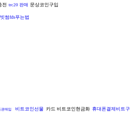
충전
문상코인구입
trc20 판매
빗썸fds푸는법
비트코인선물
카드 비트코인현금화
휴대폰결제비트구
품권매입