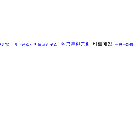
현금돈현금화
비트매입
는방법
휴대폰결제비트코인구입
돈현금화최