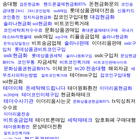
송대행
돈현금화문의
검돈현금화
핸드폰결제현금화85%
코인송
롯데상품권테더전송
금대행 24시
신용카드
24시코인업체
usdt매입
잡코인구입대행
대검현금화
코인충전
정치자금현금화
비트코인퀵거래
솔라나현금화 sol현금화
문화상품권매입
코인세탁최저수수료
휴대폰결제테더구매
국내거
usdc매입
리플송금업체
래소fds막혔을때
솔라나현금화
xrp구매
비트송금업체
솔라나판매
이더리움판매
usdc구
돈믹싱당일정산
롯데상품권비트코인구입
입처
usdc현금화
usdc구입처
롯데상품권세탁
문상현금
솔라나원화구입
자금세탁
화91%
코인무통
비트코인퀵거래
비트코인판매사이트
이체코인
trc20 전송대행
해외자금
문화상품권현금화91%
세
테더tron구입
무조사피하는방법
잡코인구입대행
알트코인퀵거래
sol현금화
테더이체
돈세탁해드립니다
태더원화환전
이더리움현금화
현금화재테크
테더코인이체구입
trc20판매
테더수사기관
이더리움사는곳
fx믹싱최저
문화상품권현금화91%
수수료
이더리움전송
비트송금업체
테더트론매입
세탁재테크
암호화폐 구매대행
문상테더전환
태더원화환전
알트코인퀵거래
핸드폰결제매입