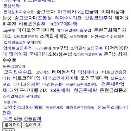
trc20 구매
문상세탁
중고오다
아프리카tv돈현금화
이더리움파
돈믹싱최저수수료
는곳
중고오다대포통장
빗썸코인추적
태더원
테더수사기관
화환전
trc20구매대행
비트코인환전
파이코인구매대행
돈현금화해외거
휴대폰결제비트구입
xrp구매
래소
소액결제매입
돈현금화수수료최저
업비트코인추적
세탁재테크
컬쳐랜드코인구매방법
xrp구입
이더리움판
업비트코인추적
trc20 판매
소액결제코인구매
매
테더이체
국내거래소fds뚫는법
돈믹싱최저
알리페이코인전송
수수료
돈현금화업체
오다집수수료
테더돈세탁
믹싱재테크
비트코인송금
코인믹싱
비트코인매입
코인구매대행
테더코인계좌이체
대행
모든코인
검돈세탁업
테더코인세탁
구입
대검현금화
문화상품권비트구입
체
코인 구매대행 24시
sol판매처
현금돈세탁
돈현금화문의
소액결제코인구매방법
트론구매
코인추적피하는방법
핸드폰결제테더
현금돈세탁
테더트론구매대행
전환
트론 리플 전송업체
좋아요
0
싫어요
0