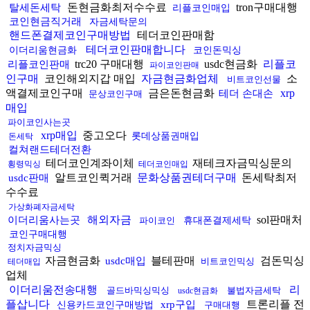
돈현금화최저수수료
tron구매대행
탈세돈세탁
리플코인매입
코인현금직거래
자금세탁문의
핸드폰결제코인구매방법
테더코인판매함
테더코인판매합니다
이더리움현금화
코인돈믹싱
trc20 구매대행
usdc현금화
리플코
리플코인판매
파이코인판매
인구매
코인해외지갑 매입
자금현금화업체
소
비트코인선물
액결제코인구매
금은돈현금화
xrp
테더 손대손
문상코인구매
매입
파이코인사는곳
xrp매입
중고오다
롯데상품권매입
돈세탁
컬쳐랜드테더전환
테더코인계좌이체
재테크자금믹싱문의
횡령믹싱
테더코인매입
알트코인퀵거래
문화상품권테더구매
돈세탁최저
usdc판매
수수료
가상화폐자금세탁
해외자금
sol판매처
이더리움사는곳
파이코인
휴대폰결제세탁
코인구매대행
정치자금믹싱
자금현금화
블테판매
검돈믹싱
usdc매입
비트코인믹싱
테더매입
업체
이더리움전송대행
리
골드바믹싱믹싱
불법자금세탁
usdc현금화
플삽니다
트론리플 전
xrp구입
신용카드코인구매방법
구매대행