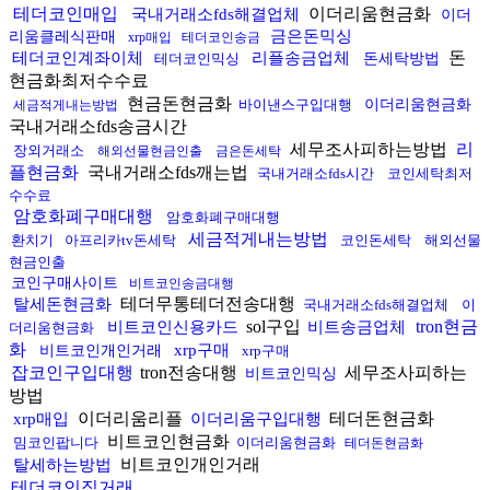
테더코인매입
이더리움현금화
국내거래소fds해결업체
이더
금은돈믹싱
리움클레식판매
xrp매입
테더코인송금
돈
테더코인계좌이체
리플송금업체
테더코인믹싱
돈세탁방법
현금화최저수수료
현금돈현금화
바이낸스구입대행
이더리움현금화
세금적게내는방법
국내거래소fds송금시간
세무조사피하는방법
리
장외거래소
해외선물현금인출
금은돈세탁
플현금화
국내거래소fds깨는법
국내거래소fds시간
코인세탁최저
수수료
암호화폐구매대행
암호화폐구매대행
세금적게내는방법
환치기
아프리카tv돈세탁
코인돈세탁
해외선물
현금인출
코인구매사이트
비트코인송금대행
테더무통테더전송대행
탈세돈현금화
국내거래소fds해결업체
이
sol구입
tron현금
비트코인신용카드
비트송금업체
더리움현금화
화
xrp구매
비트코인개인거래
xrp구매
잡코인구입대행
tron전송대행
세무조사피하는
비트코인믹싱
방법
이더리움리플
테더돈현금화
xrp매입
이더리움구입대행
비트코인현금화
밈코인팝니다
이더리움현금화
테더돈현금화
비트코인개인거래
탈세하는방법
테더코인직거래