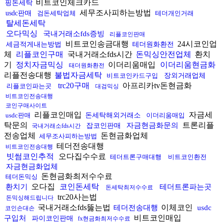
비트코인체크카드
핑돈세탁
세무조사피하는방법
usdc판매
검돈세탁업체
테더개인거래
탈세돈세탁
오다믹싱
국내거래소fds증빙
리플코인판매
비트코인송금대행
24시코인업
세금적게내는방법
테더원화환전
체
리플코인구매
국내거래소fds시간
돈믹싱안전업체
환치
기
정치자금믹싱
이더리움매입
이더리움현금화
태더원화환전
리플전송대행
불법자금세탁
비트코인카드구입
장외거래업체
trc20구매
아프리카tv돈현금화
리플코인파는곳
대검믹싱
비트코인전송대행
코인구매사이트
리플코인매입
자금세
usdc판매
돈세탁해외거래소
이더리움매입
탁문의
트론리플
자금현금화문의
잡코인판매
국내거래소fds시간
전송업체
돈현금화업체
세무조사피하는방법
테더전송대행
비트코인전송대행
빗썸코인추적
오다집수수료
테더트론구매대행
비트코인환전
자금현금화업체
돈현금화최저수수료
테더돈믹싱
오다집
코인돈세탁
환치기
테더트론파는곳
돈세탁최저수수료
trc20사는법
돈믹싱해드립니다
국내거래소fds뚫는법
이체코인
테더전송대행
usdc
코인손대손
비트코인매입
구입처
파이코인판매
fx현금화최저수수료