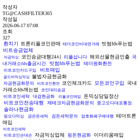
작성자
TG@CASHFILTER365
작성일
2026-06-17 07:08
조회
327
환치기
트론리플코인판매
빗썸fds푸는법
테더코인비대면거래
비트송금업체
코인송금대행24시
해외선물현금인출
리플삽니다
국
자금믹싱
빗썸fds푸는법
내거래소fds출금시간
테더원화환전
비트매입
비트코인카드구입
불법자금현금화
골드바믹싱믹싱
코인체크카드
모든코인구입
국내
자금현금화문의
비트코인환전
거래소fds깨는법
코인대리송금
돈믹싱당일정산
비트코인세탁
대검현금화
리플코인매입
비트코인전송대행
재테크자금현금화문의
중고오다대포통장
솔라나현금화
테더트론
핑오다믹싱
금은돈세탁
검돈세탁문의
암호화폐구매대행
매입
비트코인세탁
자금믹싱업체
이더리움매입
핑돈현금화
비트코인손대손