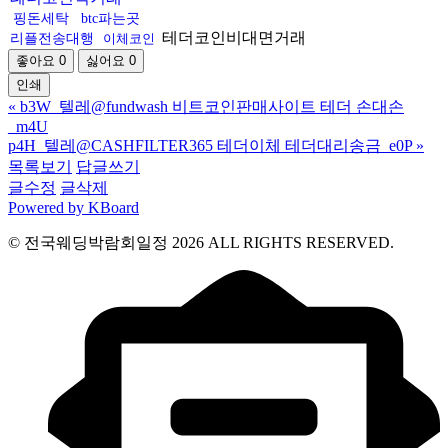
핑돈세탁
btc파는곳
테더코인비대면거래
리플전송대행
이체코인
좋아요
0
싫어요
0
인쇄
«
b3W_텔레@fundwash 비트코인판매사이트 테더 손대손
_m4U
p4H_텔레@CASHFILTER365 테더이체 테더대리송금_e0P
»
목록보기
답글쓰기
글수정
글삭제
Powered by KBoard
© 전국웨딩박람회일정 2026 ALL RIGHTS RESERVED.