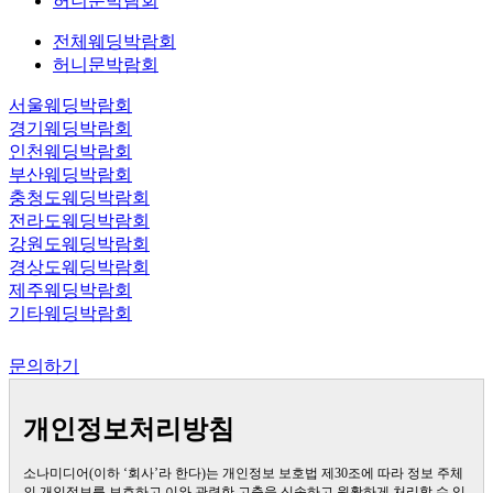
허니문박람회
전체웨딩박람회
허니문박람회
서울웨딩박람회
경기웨딩박람회
인천웨딩박람회
부산웨딩박람회
충청도웨딩박람회
전라도웨딩박람회
강원도웨딩박람회
경상도웨딩박람회
제주웨딩박람회
기타웨딩박람회
문의하기
개인정보처리방침
소나미디어(이하 ‘회사’라 한다)는 개인정보 보호법 제30조에 따라 정보 주체
의 개인정보를 보호하고 이와 관련한 고충을 신속하고 원활하게 처리할 수 있