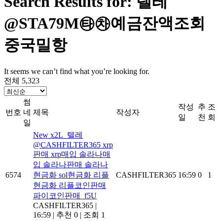
Search Results for: 텔레
@STA79M㉹㉷예금잔액조회
중국밀항
It seems we can’t find what you’re looking for.
전체 5,323
썸
작성
추
조
번호
네
제목
작성자
일
천
회
일
New
x2L_텔레
@CASHFILTER365 xrp
판매 xrp매입 솔라나매
입 솔라나판매 솔라나
6574
현금화 sol현금화 리플
CASHFILTER365
16:59
0
1
현금화 리플코인판매
파이코인판매_f5U
CASHFILTER365
|
16:59
|
추천 0
|
조회 1