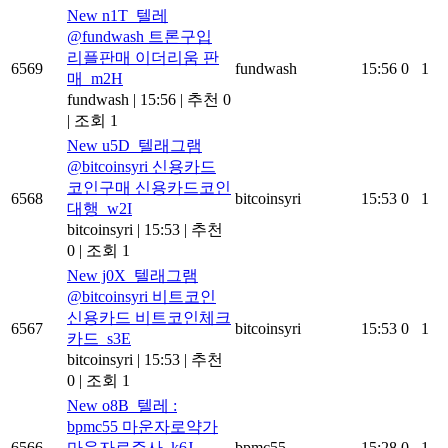
New
n1T_텔레
@fundwash 트론구입
리플판매 이더리움 판
6569
fundwash
15:56
0
1
매_m2H
fundwash
|
15:56
|
추천 0
|
조회 1
New
u5D_텔래그램
@bitcoinsyri 신용카드
코인구매 신용카드코인
6568
bitcoinsyri
15:53
0
1
대행_w2I
bitcoinsyri
|
15:53
|
추천
0
|
조회 1
New
j0X_텔래그램
@bitcoinsyri 비트코인
신용카드 비트코인체크
6567
bitcoinsyri
15:53
0
1
카드_s3E
bitcoinsyri
|
15:53
|
추천
0
|
조회 1
New
o8B_텔레 :
bpmc55 마운자로약가
6566
마운자로주사_k6J
bpmc55
15:28
0
1