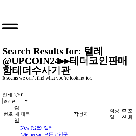
Search Results for: 텔레
@UPCOIN24▸▸테더코인판매
함테더수사기관
It seems we can’t find what you’re looking for.
전체 5,701
썸
작성
추
조
번호
네
제목
작성자
일
천
회
일
New
R289_텔레
@tetherzon 모든코인구