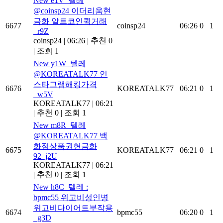
New
e1V_텔레
@coinsp24 이더리움현
금화 알트코인퀵거래
6677
coinsp24
06:26
0
1
_r9Z
coinsp24
|
06:26
|
추천 0
|
조회 1
New
y1W_텔레
@KOREATALK77 인
스타그램해킹가격
6676
KOREATALK77
06:21
0
1
_w5V
KOREATALK77
|
06:21
|
추천 0
|
조회 1
New
m8R_텔레
@KOREATALK77 백
화점상품권현금화
6675
KOREATALK77
06:21
0
1
92_j2U
KOREATALK77
|
06:21
|
추천 0
|
조회 1
New
h8C_텔레 :
bpmc55 위고비성인병
위고비다이어트부작용
6674
bpmc55
06:20
0
1
_g3D