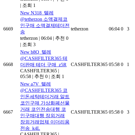
|
조회 1
New
N318_텔레
@tetherzon 소액결제코
인구매 소액결제테더전
6669
tetherzon
06:04
0
3
송
tetherzon
|
06:04
|
추천 0
|
조회 3
New
b8Q_텔레
@CASHFILTER365 테
6668
CASHFILTER365
05:58
0
1
더판매 테더 구매_z5R
CASHFILTER365
|
05:58
|
추천 0
|
조회 1
New
a7V_텔레
@CASHFILTER365 코
인돈세탁테더거래 알트
코인구매 가상화폐선물
거래 코인전송대행 코
6667
CASHFILTER365
05:58
0
3
인구매대행 장외거래
장외거래업체 이더리움
전송_k4L
CASHFILTER365
|