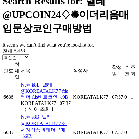
Search Results for: 텔레
@UPCOIN24♢✺이더리움매
입문상코인구매방법
It seems we can’t find what you’re looking for.
전체 5,428
썸
작성
추
조
번호
네
제목
작성자
일
천
회
일
New
k8L_텔레
@KOREATALK77 fds
6686
테더 fds비트코인_c9B
KOREATALK77
07:37
0
1
KOREATALK77
|
07:37
|
추천 0
|
조회 1
New
s8B_텔레
@KOREATALK77 신
세계상품권테더구매
6685
KOREATALK77
07:37
0
1
_k9R