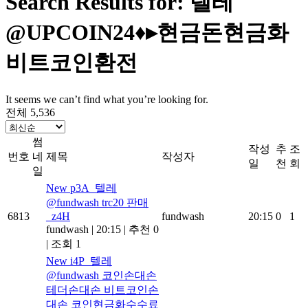
Search Results for: 텔레
@UPCOIN24♦▸현금돈현금화
비트코인환전
It seems we can’t find what you’re looking for.
전체 5,536
썸
작성
추
조
번호
네
제목
작성자
일
천
회
일
New
p3A_텔레
@fundwash trc20 판매
6813
_z4H
fundwash
20:15
0
1
fundwash
|
20:15
|
추천 0
|
조회 1
New
i4P_텔레
@fundwash 코인손대손
테더손대손 비트코인손
대손 코인현금화수수료