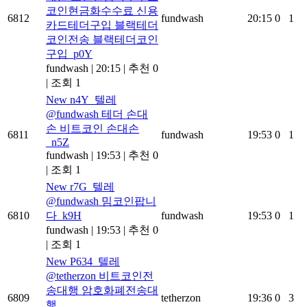
코인현금화수수료 신용
6812
fundwash
20:15
0
1
카드테더구입 블랙테더
코인전송 블랙테더코인
구입_p0Y
fundwash
|
20:15
|
추천 0
|
조회 1
New
n4Y_텔레
@fundwash 테더 손대
손 비트코인 손대손
6811
fundwash
19:53
0
1
_n5Z
fundwash
|
19:53
|
추천 0
|
조회 1
New
r7G_텔레
@fundwash 밈코인팝니
6810
다_k9H
fundwash
19:53
0
1
fundwash
|
19:53
|
추천 0
|
조회 1
New
P634_텔레
@tetherzon 비트코인전
송대행 암호화폐전송대
6809
tetherzon
19:36
0
3
행