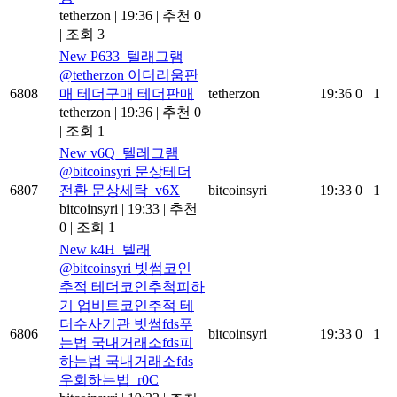
tetherzon
|
19:36
|
추천 0
|
조회 3
New
P633_텔래그램
@tetherzon 이더리움판
6808
매 테더구매 테더판매
tetherzon
19:36
0
1
tetherzon
|
19:36
|
추천 0
|
조회 1
New
v6Q_텔레그램
@bitcoinsyri 문상테더
6807
전환 문상세탁_v6X
bitcoinsyri
19:33
0
1
bitcoinsyri
|
19:33
|
추천
0
|
조회 1
New
k4H_텔래
@bitcoinsyri 빗썸코인
추적 테더코인추척피하
기 업비트코인추적 테
더수사기관 빗썸fds푸
6806
bitcoinsyri
19:33
0
1
는법 국내거래소fds피
하는법 국내거래소fds
우회하는법_r0C