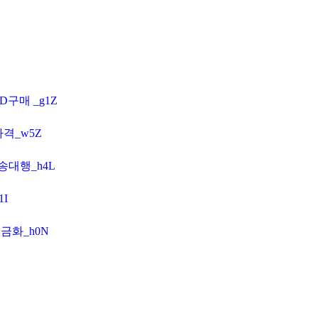
D구매 _g1Z
가격_w5Z
송대행_h4L
I
현금화_h0N