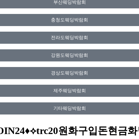
부산웨딩박람회
충청도웨딩박람회
전라도웨딩박람회
강원도웨딩박람회
경상도웨딩박람회
제주웨딩박람회
기타웨딩박람회
레@UPCOIN24♦⟡trc20원화구입돈