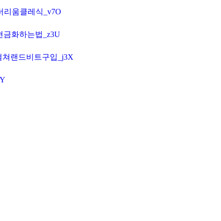
이더리움클레식_v7O
이현금화하는법_z3U
 컬쳐랜드비트구입_j3X
9Y