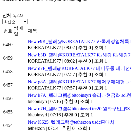
전체 5,223
썸네
번호
제목
일
New
e9K_텔레@KOREATALK77 카톡계정업체톡I
6460
KOREATALK77
|
08:02
|
추천 0
|
조회 1
New
b3D_텔레@KOREATALK77 fds해킹 fds해킹
6459
KOREATALK77
|
08:02
|
추천 0
|
조회 1
New
d7F_텔레@KOREATALK77 테더무통 테더전
6458
KOREATALK77
|
07:57
|
추천 0
|
조회 1
New
g8A_텔레@KOREATALK77 테더구매대행 _e1
6457
KOREATALK77
|
07:57
|
추천 0
|
조회 1
New
k7A_텔레그램@bitcoinsyri 솔라나현금화 sol
6456
bitcoinsyri
|
07:16
|
추천 0
|
조회 1
New
o7H_텔래그램@bitcoinsyri trc20 원화구입_j9S
6455
bitcoinsyri
|
07:16
|
추천 0
|
조회 1
New
K625_텔레그램@tetherzon usdc판매처
6454
tetherzon
|
07:14
|
추천 0
|
조회 1