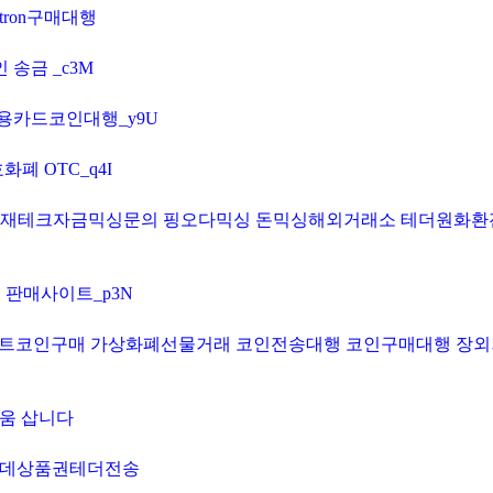
tron구매대행
 송금 _c3M
신용카드코인대행_y9U
화폐 OTC_q4I
당일정산 재테크자금믹싱문의 핑오다믹싱 돈믹싱해외거래소 테더원화
인 판매사이트_p3N
테더거래 알트코인구매 가상화폐선물거래 코인전송대행 코인구매대행 
리움 삽니다
매 롯데상품권테더전송