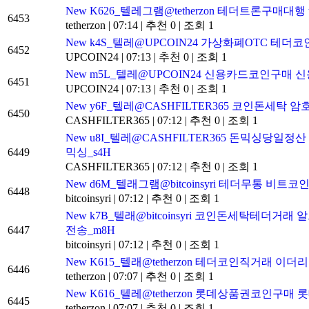
New
K626_텔레그램@tetherzon 테더트론구매대행 
6453
tetherzon
|
07:14
|
추천 0
|
조회 1
New
k4S_텔레@UPCOIN24 가상화폐OTC 테더코인
6452
UPCOIN24
|
07:13
|
추천 0
|
조회 1
New
m5L_텔레@UPCOIN24 신용카드코인구매 
6451
UPCOIN24
|
07:13
|
추천 0
|
조회 1
New
y6F_텔레@CASHFILTER365 코인돈세탁 암호
6450
CASHFILTER365
|
07:12
|
추천 0
|
조회 1
New
u8I_텔레@CASHFILTER365 돈믹싱
6449
믹싱_s4H
CASHFILTER365
|
07:12
|
추천 0
|
조회 1
New
d6M_텔래그램@bitcoinsyri 테더무통 비트코
6448
bitcoinsyri
|
07:12
|
추천 0
|
조회 1
New
k7B_텔래@bitcoinsyri 코인돈세탁
6447
전송_m8H
bitcoinsyri
|
07:12
|
추천 0
|
조회 1
New
K615_텔래@tetherzon 테더코인직거래 이더
6446
tetherzon
|
07:07
|
추천 0
|
조회 1
New
K616_텔레@tetherzon 롯데상품권코인구
6445
tetherzon
|
07:07
|
추천 0
|
조회 1