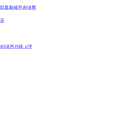
대행 암호화폐전송대행
는곳
인 비대면거래_e7P