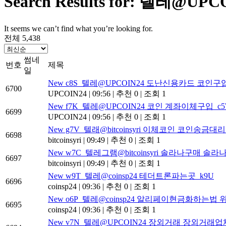
Search Results for: 
It seems we can’t find what you’re looking for.
전체 5,438
썸네
번호
제목
일
New
c8S_텔레@UPCOIN24 도난신용카드 코인구입 
6700
UPCOIN24
|
09:56
|
추천 0
|
조회 1
New
f7K_텔레@UPCOIN24 코인 계좌이체구입_c
6699
UPCOIN24
|
09:56
|
추천 0
|
조회 1
New
g7V_텔래@bitcoinsyri 이체코인 코인송금대리
6698
bitcoinsyri
|
09:49
|
추천 0
|
조회 1
New
w7C_텔레그램@bitcoinsyri 솔라나구매 솔라
6697
bitcoinsyri
|
09:49
|
추천 0
|
조회 1
New
w9T_텔레@coinsp24 테더트론파는곳_k9U
6696
coinsp24
|
09:36
|
추천 0
|
조회 1
New
o6P_텔레@coinsp24 알리페이현금화하는법
6695
coinsp24
|
09:36
|
추천 0
|
조회 1
New
v7N_텔레@UPCOIN24 장외거래 장외거래업체