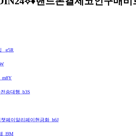
텔레@UPCOIN24⟡♦핸드폰결제코인
_g5R
5W
_m8Y
나전송대행_b3S
 위챗페이알리페이현금화_h6J
_l9M