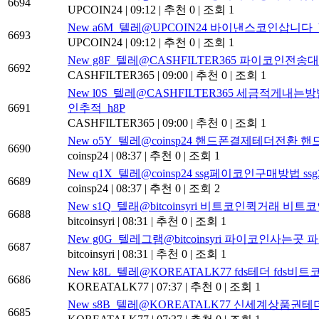
6694
UPCOIN24
|
09:12
|
추천 0
|
조회 1
New
a6M_텔레@UPCOIN24 바이낸스코인삽니다_
6693
UPCOIN24
|
09:12
|
추천 0
|
조회 1
New
g8F_텔레@CASHFILTER365 파이코인전송
6692
CASHFILTER365
|
09:00
|
추천 0
|
조회 1
New
l0S_텔레@CASHFILTER365 세금적
6691
인추적_h8P
CASHFILTER365
|
09:00
|
추천 0
|
조회 1
New
o5Y_텔레@coinsp24 핸드폰결제테더전환 핸
6690
coinsp24
|
08:37
|
추천 0
|
조회 1
New
q1X_텔레@coinsp24 ssg페이코인구매방법 s
6689
coinsp24
|
08:37
|
추천 0
|
조회 2
New
s1Q_텔래@bitcoinsyri 비트코인퀵거래 비트코
6688
bitcoinsyri
|
08:31
|
추천 0
|
조회 1
New
g0G_텔레그램@bitcoinsyri 파이코인사는곳
6687
bitcoinsyri
|
08:31
|
추천 0
|
조회 1
New
k8L_텔레@KOREATALK77 fds테더 fds비트
6686
KOREATALK77
|
07:37
|
추천 0
|
조회 1
New
s8B_텔레@KOREATALK77 신세계상품권테
6685