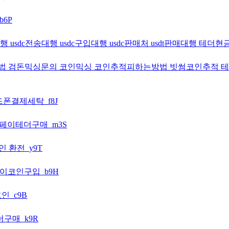
b6P
대행 usdc전송대행 usdc구입대행 usdc판매처 usdt판매대행 테
게내는방법 검돈믹싱문의 코인믹싱 코인추적피하는방법 빗썸코인추적
드폰결제세탁_f8J
sg페이테더구매_m3S
인 환전_y9T
 파이코인구입_b9H
코인_c9B
더구매_k9R