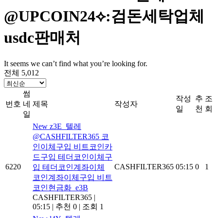
@UPCOIN24⟡:검돈세탁업체
usdc판매처
It seems we can’t find what you’re looking for.
전체 5,012
썸
작성
추
조
번호
네
제목
작성자
일
천
회
일
New
z3E_텔레
@CASHFILTER365 코
인이체구입 비트코인카
드구입 테더코인이체구
6220
CASHFILTER365
05:15
0
1
입 테더코인계좌이체
코인계좌이체구입 비트
코인현금화_e3B
CASHFILTER365
|
05:15
|
추천 0
|
조회 1