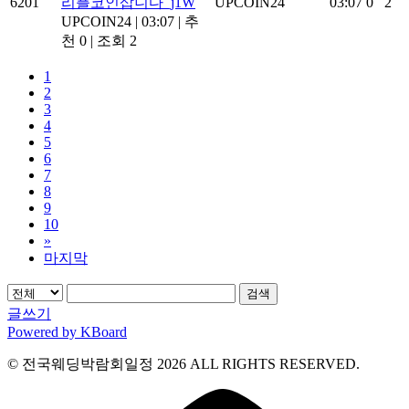
6201
리플코인삽니다_j1W
UPCOIN24
03:07
0
2
UPCOIN24
|
03:07
|
추
천 0
|
조회 2
1
2
3
4
5
6
7
8
9
10
»
마지막
검색
글쓰기
Powered by KBoard
© 전국웨딩박람회일정 2026 ALL RIGHTS RESERVED.