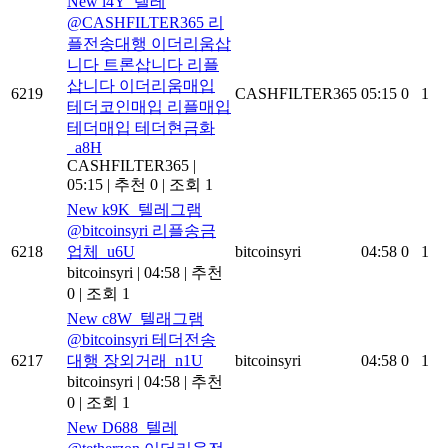
New
l4Y_텔레
@CASHFILTER365 리
플전송대행 이더리움삽
니다 트론삽니다 리플
삽니다 이더리움매입
6219
CASHFILTER365
05:15
0
1
테더코인매입 리플매입
테더매입 테더현금화
_a8H
CASHFILTER365
|
05:15
|
추천 0
|
조회 1
New
k9K_텔레그램
@bitcoinsyri 리플송금
6218
업체_u6U
bitcoinsyri
04:58
0
1
bitcoinsyri
|
04:58
|
추천
0
|
조회 1
New
c8W_텔래그램
@bitcoinsyri 테더전송
6217
대행 장외거래_n1U
bitcoinsyri
04:58
0
1
bitcoinsyri
|
04:58
|
추천
0
|
조회 1
New
D688_텔레