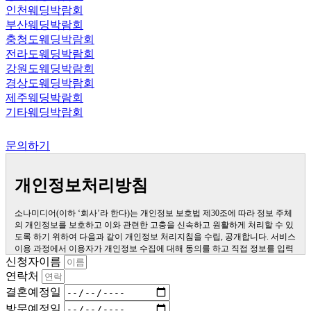
인천웨딩박람회
부산웨딩박람회
충청도웨딩박람회
전라도웨딩박람회
강원도웨딩박람회
경상도웨딩박람회
제주웨딩박람회
기타웨딩박람회
문의하기
개인정보처리방침
소나미디어(이하 ‘회사’라 한다)는 개인정보 보호법 제30조에 따라 정보 주체
의 개인정보를 보호하고 이와 관련한 고충을 신속하고 원활하게 처리할 수 있
도록 하기 위하여 다음과 같이 개인정보 처리지침을 수립, 공개합니다. 서비스
이용 과정에서 이용자가 개인정보 수집에 대해 동의를 하고 직접 정보를 입력
하는 경우, 해당 개인정보를 수집합니다. 더퍼스트웨딩을 통한 상담 과정에서
신청자이름
웹페이지, 메일, 팩스, 전화 등을 통해 이용자의 개인정보가 수집될 수 있습니
연락처
다. 오프라인에서 진행되는 이벤트 등에서 서면을 통해 개인정보가 수집될 수
결혼예정일
있습니다.
제1조 (개인정보의 처리목적) 회사는 다음의 목적을 위하여 개인정보를 처리
방문예정일