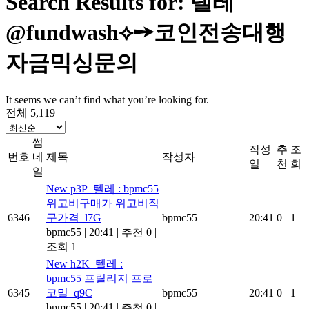
Search Results for: 텔레
@fundwash⟡➙코인전송대행
자금믹싱문의
It seems we can’t find what you’re looking for.
전체 5,119
썸
작성
추
조
번호
네
제목
작성자
일
천
회
일
New
p3P_텔레 : bpmc55
위고비구매가 위고비직
6346
구가격_l7G
bpmc55
20:41
0
1
bpmc55
|
20:41
|
추천 0
|
조회 1
New
h2K_텔레 :
bpmc55 프릴리지 프로
6345
코밀_q9C
bpmc55
20:41
0
1
bpmc55
|
20:41
|
추천 0
|