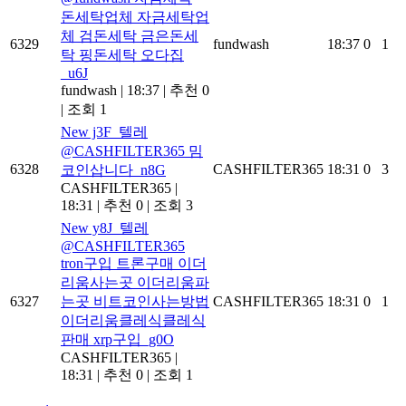
돈세탁업체 자금세탁업
체 검돈세탁 금은돈세
6329
fundwash
18:37
0
1
탁 핑돈세탁 오다집
_u6J
fundwash
|
18:37
|
추천 0
|
조회 1
New
j3F_텔레
@CASHFILTER365 밈
6328
CASHFILTER365
18:31
0
3
코인삽니다_n8G
CASHFILTER365
|
18:31
|
추천 0
|
조회 3
New
y8J_텔레
@CASHFILTER365
tron구입 트론구매 이더
리움사는곳 이더리움파
6327
는곳 비트코인사는방법
CASHFILTER365
18:31
0
1
이더리움클레식클레식
판매 xrp구입_g0O
CASHFILTER365
|
18:31
|
추천 0
|
조회 1