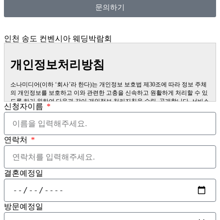
문의하기
인천 송도 컨벤시아 웨딩박람회
개인정보처리방침
소나미디어(이하 ‘회사’라 한다)는 개인정보 보호법 제30조에 따라 정보 주체
의 개인정보를 보호하고 이와 관련한 고충을 신속하고 원활하게 처리할 수 있
도록 하기 위하여 다음과 같이 개인정보 처리지침을 수립, 공개합니다. 서비스
신청자이름
이용 과정에서 이용자가 개인정보 수집에 대해 동의를 하고 직접 정보를 입력
하는 경우, 해당 개인정보를 수집합니다. 더퍼스트웨딩을 통한 상담 과정에서
웹페이지, 메일, 팩스, 전화 등을 통해 이용자의 개인정보가 수집될 수 있습니
다. 오프라인에서 진행되는 이벤트 등에서 서면을 통해 개인정보가 수집될 수
연락처
있습니다.
제1조 (개인정보의 처리목적) 회사는 다음의 목적을 위하여 개인정보를 처리
합니다. 처리하고 있는 개인정보는 다음의 목적 이외의 용도로는 이용되지 않
으며, 이용 목적이 변경되는 경우에는 개인정보보호법 제18조에 따라 별도의
결혼예정일
동의를 받는 등 필요한 조치를 이행할 예정입니다.
1. 홈페이지 회원 가입 및 관리 회원 가입 의사 확인, 회원제 서비스 제공에 따
른 본인 식별․인증, 회원자격 유지․관리, 제한적 본인확인제 시행에 따른 본인
확인, 서비스 부정 이용 방지, 만 14세 미만 아동의 개인정보처리 시 법정대리
방문예정일
인의 동의 여부 확인, 각종 고지․통지, 고충 처리 등을 목적으로 개인정보를 처
리합니다. 2. 재화 또는 서비스 제공 물품 배송, 서비스 제공, 계약서 및 청구서