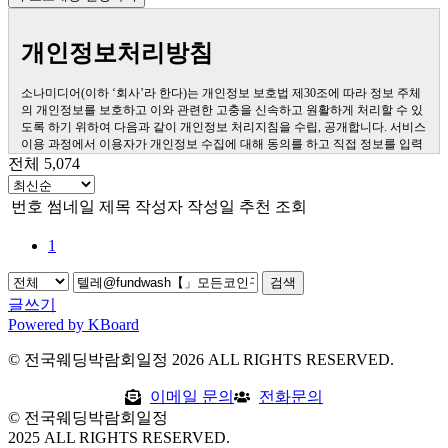
개인정보처리방침
소나미디어(이하 ‘회사’라 한다)는 개인정보 보호법 제30조에 따라 정보 주체
의 개인정보를 보호하고 이와 관련한 고충을 신속하고 원활하게 처리할 수 있
도록 하기 위하여 다음과 같이 개인정보 처리지침을 수립, 공개합니다. 서비스
이용 과정에서 이용자가 개인정보 수집에 대해 동의를 하고 직접 정보를 입력
하는 경우, 해당 개인정보를 수집합니다. 더퍼스트웨딩을 통한 상담 과정에서
전체 5,074
웹페이지, 메일, 팩스, 전화 등을 통해 이용자의 개인정보가 수집될 수 있습니
다. 오프라인에서 진행되는 이벤트 등에서 서면을 통해 개인정보가 수집될 수
번호
썸네일
제목
작성자
작성일
추천
조회
있습니다.
제1조 (개인정보의 처리목적) 회사는 다음의 목적을 위하여 개인정보를 처리
1
합니다. 처리하고 있는 개인정보는 다음의 목적 이외의 용도로는 이용되지 않
으며, 이용 목적이 변경되는 경우에는 개인정보보호법 제18조에 따라 별도의
동의를 받는 등 필요한 조치를 이행할 예정입니다.
검색
1. 홈페이지 회원 가입 및 관리 회원 가입 의사 확인, 회원제 서비스 제공에 따
글쓰기
른 본인 식별․인증, 회원자격 유지․관리, 제한적 본인확인제 시행에 따른 본인
Powered by KBoard
확인, 서비스 부정 이용 방지, 만 14세 미만 아동의 개인정보처리 시 법정대리
인의 동의 여부 확인, 각종 고지․통지, 고충 처리 등을 목적으로 개인정보를 처
© 전국웨딩박람회일정 2026 ALL RIGHTS RESERVED.
리합니다. 2. 재화 또는 서비스 제공 물품 배송, 서비스 제공, 계약서 및 청구서
발송, 콘텐츠 제공, 맞춤서비스 제공, 본인인증, 연령인증, 요금 결제 및 정산,
이메일 문의
전화문의
채권추심 등을 목적으로 개인정보를 처리합니다. 3. 고충 처리 민원인의 신원
© 전국웨딩박람회일정
확인, 민원사항 확인, 사실조사를 위한 연락․통지, 처리 결과 통보 등의 목적으
2025 ALL RIGHTS RESERVED.
로 개인정보를 처리합니다.