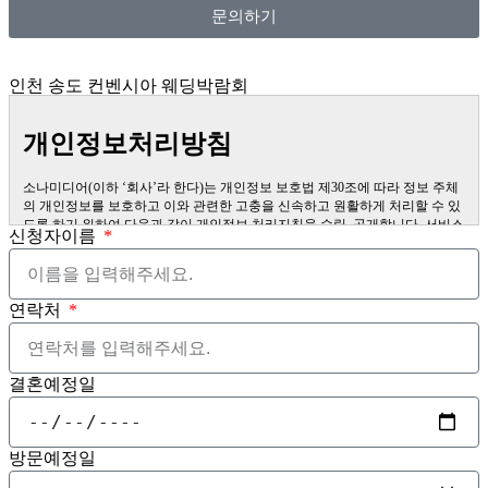
문의하기
인천 송도 컨벤시아 웨딩박람회
개인정보처리방침
소나미디어(이하 ‘회사’라 한다)는 개인정보 보호법 제30조에 따라 정보 주체
의 개인정보를 보호하고 이와 관련한 고충을 신속하고 원활하게 처리할 수 있
도록 하기 위하여 다음과 같이 개인정보 처리지침을 수립, 공개합니다. 서비스
신청자이름
이용 과정에서 이용자가 개인정보 수집에 대해 동의를 하고 직접 정보를 입력
하는 경우, 해당 개인정보를 수집합니다. 더퍼스트웨딩을 통한 상담 과정에서
웹페이지, 메일, 팩스, 전화 등을 통해 이용자의 개인정보가 수집될 수 있습니
다. 오프라인에서 진행되는 이벤트 등에서 서면을 통해 개인정보가 수집될 수
연락처
있습니다.
제1조 (개인정보의 처리목적) 회사는 다음의 목적을 위하여 개인정보를 처리
합니다. 처리하고 있는 개인정보는 다음의 목적 이외의 용도로는 이용되지 않
으며, 이용 목적이 변경되는 경우에는 개인정보보호법 제18조에 따라 별도의
결혼예정일
동의를 받는 등 필요한 조치를 이행할 예정입니다.
1. 홈페이지 회원 가입 및 관리 회원 가입 의사 확인, 회원제 서비스 제공에 따
른 본인 식별․인증, 회원자격 유지․관리, 제한적 본인확인제 시행에 따른 본인
확인, 서비스 부정 이용 방지, 만 14세 미만 아동의 개인정보처리 시 법정대리
방문예정일
인의 동의 여부 확인, 각종 고지․통지, 고충 처리 등을 목적으로 개인정보를 처
리합니다. 2. 재화 또는 서비스 제공 물품 배송, 서비스 제공, 계약서 및 청구서